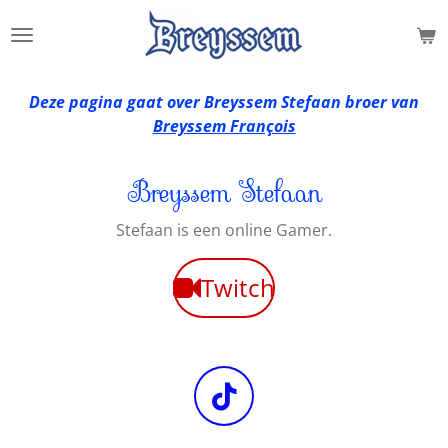
Ga
direct
naar
de
Deze pagina gaat over Breyssem Stefaan broer van
hoofdinhoud
Breyssem François
Breyssem Stefaan
Stefaan is een online Gamer.
Twitch
T
i