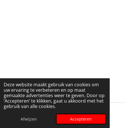
k
T
o
k
Deze website maakt gebruik van cookies om
uw ervaring te verbeteren en op maat
gemaakte advertenties weer te geven. Door op
‘Accepteren’ te klikken, gaat u akkoord met het
gebruik van alle cookies.
® Breyssem © François Breyssem
© 2026 Breyssem.be
Afwijzen
Accepteren