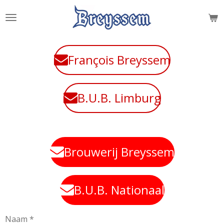
Ga
direct
naar
de
François Breyssem
hoofdinhoud
B.U.B. Limburg
Brouwerij Breyssem
B.U.B. Nationaal
Naam *