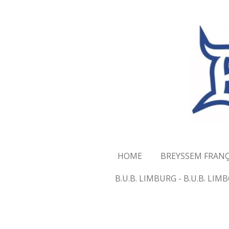
Ga
direct
naar
de
hoofdinhoud
HOME
BREYSSEM FRANÇ
B.U.B. LIMBURG - B.U.B. LI