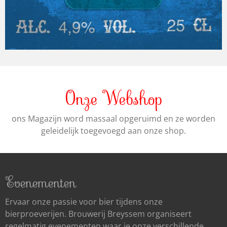
Onze Webshop
ons Magazijn word massaal opgeruimd en ze worden
geleidelijk toegevoegd aan onze shop.
Evenementen
Ervaar onze passie voor bier tijdens onze
bierproeverijen. Brouwerij Breyssem organiseert
regelmatig evenementen waar je onze verschillende