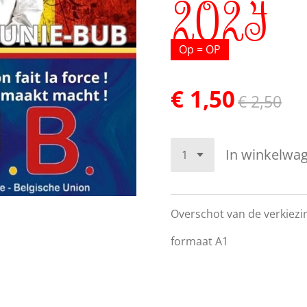
2024
Op = OP
€ 1,50
€ 2,50
In winkelwa
Overschot van de verkiezi
formaat A1