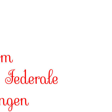
em
 Federale
ingen