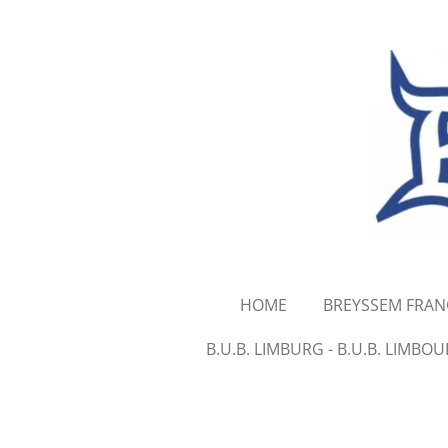
Ga
direct
naar
de
hoofdinhoud
HOME
BREYSSEM FRAN
B.U.B. LIMBURG - B.U.B. LIMBO