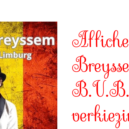
Affiche
Breyss
B.U.B.
verkiez